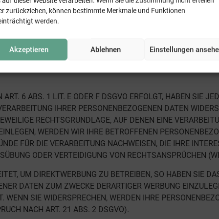
 auf dieser Website verarbeiten. Wenn Sie die Zustimmung nicht erteilen
 Datenverarbeitung
er zurückziehen, können bestimmte Merkmale und Funktionen
einträchtigt werden.
ücklichen Einwilligung möglich. Sie können eine bereits erteilte
vom Widerruf unberührt.
Akzeptieren
Ablehnen
Einstellungen anseh
atenerhebung in besonderen Fällen
T. 6 ABS. 1 LIT. E ODER F DSGVO ERFOLGT, HABEN SIE JED
 VERARBEITUNG IHRER PERSONENBEZOGENEN DATEN WIDERSPR
JEWEILIGE RECHTSGRUNDLAGE, AUF DENEN EINE VERARBEITU
INLEGEN, WERDEN WIR IHRE BETROFFENEN PERSONENBEZOG
DE FÜR DIE VERARBEITUNG NACHWEISEN, DIE IHRE INTERE
SÜBUNG ODER VERTEIDIGUNG VON RECHTSANSPRÜCHEN (WID
ET, UM DIREKTWERBUNG ZU BETREIBEN, SO HABEN SIE DAS
ER DATEN ZUM ZWECKE DERARTIGER WERBUNG EINZULEGEN; 
T. WENN SIE WIDERSPRECHEN, WERDEN IHRE PERSONENBE
CH NACH ART. 21 ABS. 2 DSGVO).