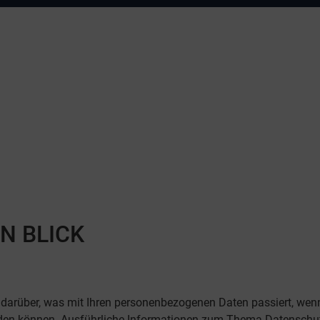
N BLICK
k darüber, was mit Ihren personenbezogenen Daten passiert, we
 werden können. Ausführliche Informationen zum Thema Datensch