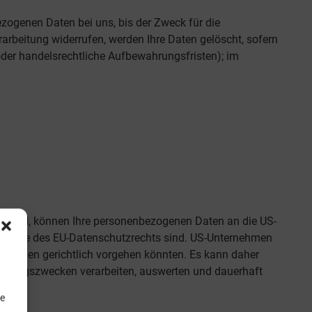
zogenen Daten bei uns, bis der Zweck für die
arbeitung widerrufen, werden Ihre Daten gelöscht, sofern
oder handelsrechtliche Aufbewahrungsfristen); im
v sind, können Ihre personenbezogenen Daten an die US-
im Sinne des EU-Datenschutzrechts sind. US-Unternehmen
iergegen gerichtlich vorgehen könnten. Es kann daher
achungszwecken verarbeiten, auswerten und dauerhaft
ge