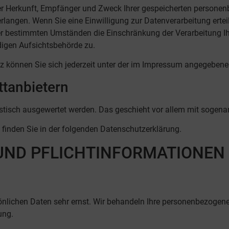
über Herkunft, Empfänger und Zweck Ihrer gespeicherten persone
langen. Wenn Sie eine Einwilligung zur Datenverarbeitung erteilt
er bestimmten Umständen die Einschränkung der Verarbeitung I
digen Aufsichtsbehörde zu.
 können Sie sich jederzeit unter der im Impressum angegeben
t­anbietern
tistisch ausgewertet werden. Das geschieht vor allem mit sog
finden Sie in der folgenden Datenschutzerklärung.
 UND PFLICHT­INFORMATIONEN
sönlichen Daten sehr ernst. Wir behandeln Ihre personenbezogen
ung.