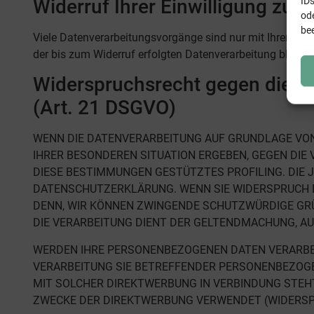
IDs
Widerruf Ihrer Einwilligung zur
od
be
Viele Datenverarbeitungsvorgänge sind nur mit Ihrer ausdr
der bis zum Widerruf erfolgten Datenverarbeitung bleibt 
Widerspruchsrecht gegen die D
(Art. 21 DSGVO)
WENN DIE DATENVERARBEITUNG AUF GRUNDLAGE VON AR
IHRER BESONDEREN SITUATION ERGEBEN, GEGEN DIE
DIESE BESTIMMUNGEN GESTÜTZTES PROFILING. DIE 
DATENSCHUTZERKLÄRUNG. WENN SIE WIDERSPRUCH E
DENN, WIR KÖNNEN ZWINGENDE SCHUTZWÜRDIGE GRÜN
DIE VERARBEITUNG DIENT DER GELTENDMACHUNG, AU
WERDEN IHRE PERSONENBEZOGENEN DATEN VERARBEIT
VERARBEITUNG SIE BETREFFENDER PERSONENBEZOGEN
MIT SOLCHER DIREKTWERBUNG IN VERBINDUNG STEH
ZWECKE DER DIREKTWERBUNG VERWENDET (WIDERSPRU