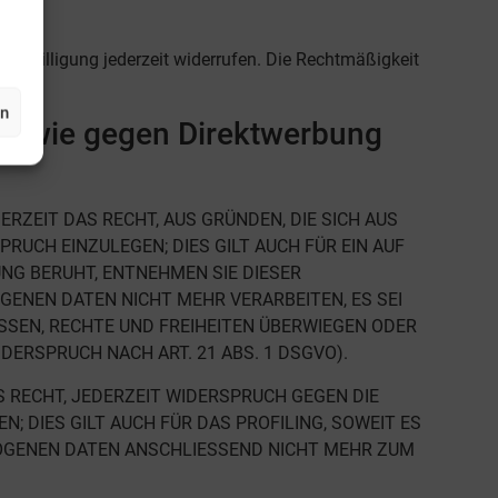
 Einwilligung jederzeit widerrufen. Die Rechtmäßigkeit
en
 sowie gegen Direktwerbung
ERZEIT DAS RECHT, AUS GRÜNDEN, DIE SICH AUS
UCH EINZULEGEN; DIES GILT AUCH FÜR EIN AUF
NG BERUHT, ENTNEHMEN SIE DIESER
ENEN DATEN NICHT MEHR VERARBEITEN, ES SEI
SSEN, RECHTE UND FREIHEITEN ÜBERWIEGEN ODER
ERSPRUCH NACH ART. 21 ABS. 1 DSGVO).
 RECHT, JEDERZEIT WIDERSPRUCH GEGEN DIE
DIES GILT AUCH FÜR DAS PROFILING, SOWEIT ES
ZOGENEN DATEN ANSCHLIESSEND NICHT MEHR ZUM